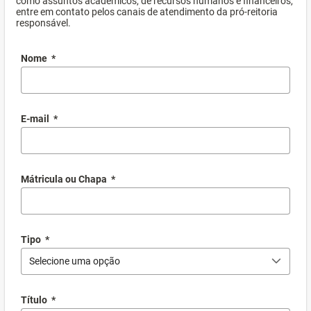
como assuntos acadêmicos, de recursos humanos e financeiros,
entre em contato pelos canais de atendimento da pró-reitoria
responsável.
Nome
*
E-mail
*
Mátricula ou Chapa
*
Tipo
*
Selecione uma opção
Título
*