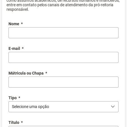
como assuntos acadêmicos, de recursos humanos e financeiros,
entre em contato pelos canais de atendimento da pró-reitoria
responsável.
Nome
*
E-mail
*
Mátricula ou Chapa
*
Tipo
*
Selecione uma opção
Título
*