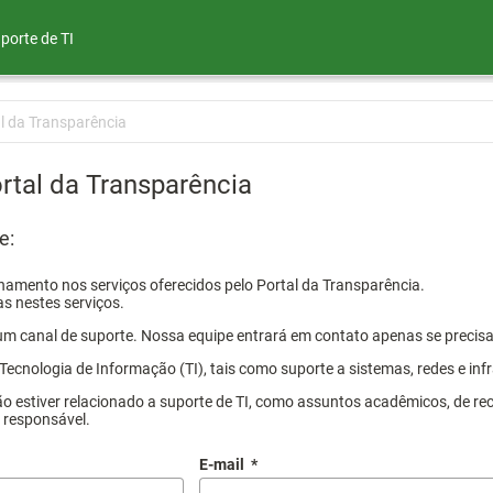
porte de TI
l da Transparência
rtal da Transparência
e:
amento nos serviços oferecidos pelo Portal da Transparência.
s nestes serviços.
um canal de suporte. Nossa equipe entrará em contato apenas se precis
Tecnologia de Informação (TI), tais como suporte a sistemas, redes e inf
ão estiver relacionado a suporte de TI, como assuntos acadêmicos, de re
a responsável.
E-mail
*