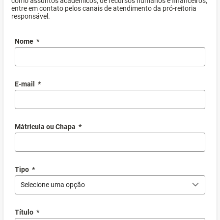
como assuntos acadêmicos, de recursos humanos e financeiros,
entre em contato pelos canais de atendimento da pró-reitoria
responsável.
Nome
*
E-mail
*
Mátricula ou Chapa
*
Tipo
*
Selecione uma opção
Título
*