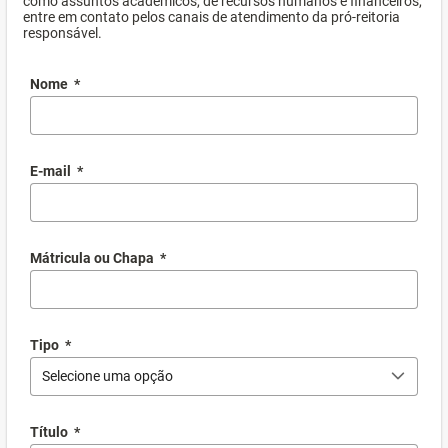
como assuntos acadêmicos, de recursos humanos e financeiros,
entre em contato pelos canais de atendimento da pró-reitoria
responsável.
Nome
*
E-mail
*
Mátricula ou Chapa
*
Tipo
*
Selecione uma opção
Título
*