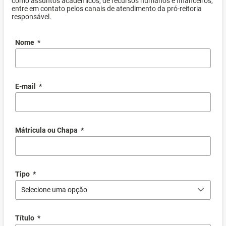
como assuntos acadêmicos, de recursos humanos e financeiros,
entre em contato pelos canais de atendimento da pró-reitoria
responsável.
Nome
*
E-mail
*
Mátricula ou Chapa
*
Tipo
*
Selecione uma opção
Título
*