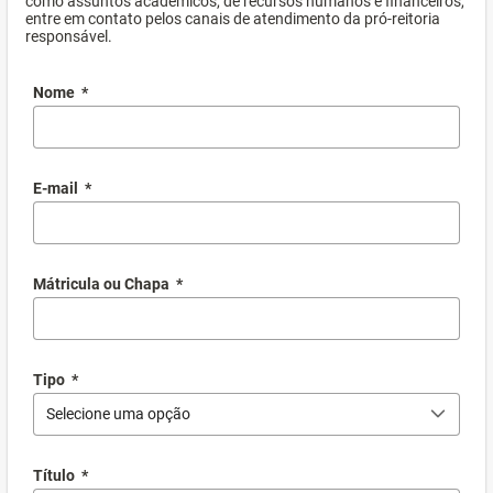
como assuntos acadêmicos, de recursos humanos e financeiros,
entre em contato pelos canais de atendimento da pró-reitoria
responsável.
Nome
*
E-mail
*
Mátricula ou Chapa
*
Tipo
*
Selecione uma opção
Título
*