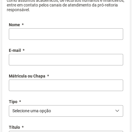
como assuntos acadêmicos, de recursos humanos e financeiros,
entre em contato pelos canais de atendimento da pró-reitoria
responsável.
Nome
*
E-mail
*
Mátricula ou Chapa
*
Tipo
*
Selecione uma opção
Título
*