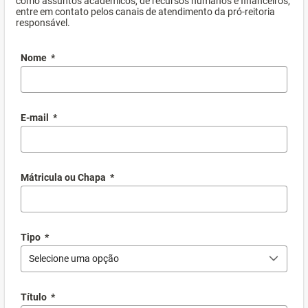
como assuntos acadêmicos, de recursos humanos e financeiros,
entre em contato pelos canais de atendimento da pró-reitoria
responsável.
Nome
*
E-mail
*
Mátricula ou Chapa
*
Tipo
*
Selecione uma opção
Título
*