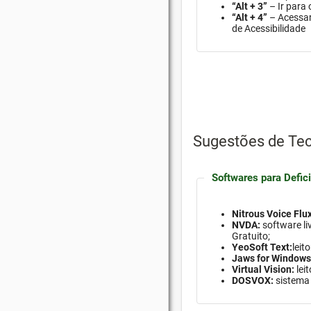
“Alt + 3”
– Ir para
“Alt + 4”
– Acessar
de Acessibilidade
Sugestões de Tec
Softwares para Defici
Nitrous Voice Flux
NVDA:
software
li
Gratuito;
YeoSoft Text:
leit
Jaws for Windows
Virtual Vision:
lei
DOSVOX:
sistema 