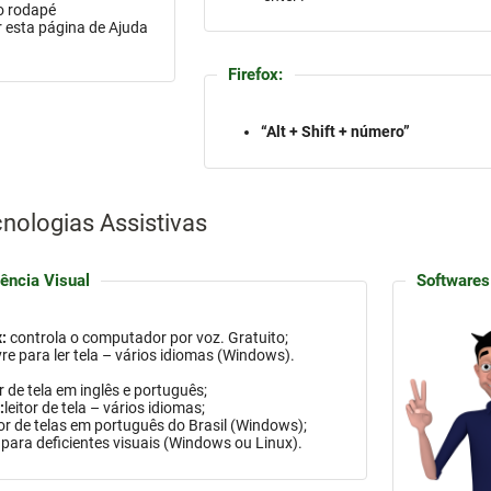
 o rodapé
 esta página de Ajuda
Firefox:
“Alt + Shift + número”
nologias Assistivas
ência Visual
Softwares
:
controla o computador por voz. Gratuito;
vre para ler tela – vários idiomas
(Windows)
.
or de tela em inglês e português;
:
leitor de tela – vários idiomas;
tor de telas em português do Brasil
(Windows)
;
para deficientes visuais (
Windows
ou Linux).