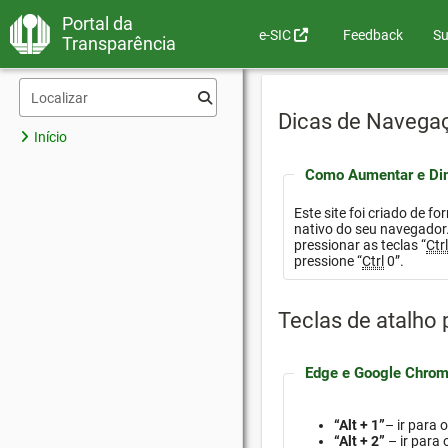
Portal da
e-SIC
Feedback
Su
Transparência
Dicas de Navega
Início
Como Aumentar e Dim
Este site foi criado de f
nativo do seu navegador. Para aumentar a fonte e ampliar o conteúdo, é
pressionar as teclas “
Ctr
pressione “
Ctrl
0”.
Teclas de atalho
Edge e Google Chrom
“Alt + 1”
– ir para 
“Alt + 2”
– ir para