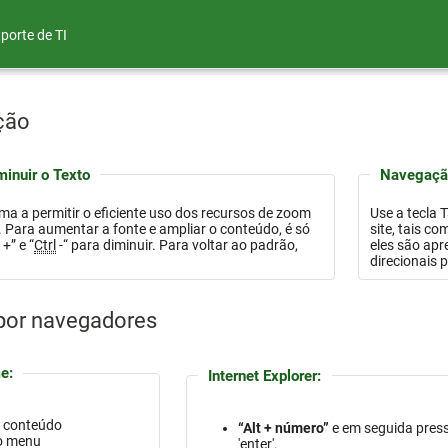
porte de TI
ção
inuir o Texto
Navegação
orma a permitir o eficiente uso dos recursos de zoom
Use a tecla 
 só
site, tais como links, botões, campos de formulário e outros na 
l
+” e “
Ctrl
-“ para diminuir. Para voltar ao padrão,
eles são apresentados na pá
direcionais 
 por navegadores
e:
Internet Explorer:
o conteúdo
“Alt + número”
e em seguida pres
 o menu
'enter'.