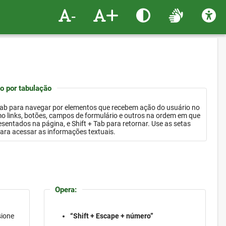
-
+
 por tabulação
Tab para navegar por elementos que recebem ação do usuário no
ordem em que
gina, e Shift + Tab para retornar. Use as setas
para acessar as informações textuais.
Opera:
sione
“Shift + Escape + número”