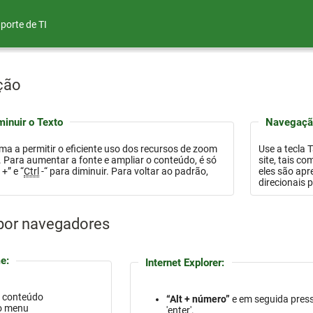
porte de TI
ção
inuir o Texto
Navegação
orma a permitir o eficiente uso dos recursos de zoom
Use a tecla 
 só
site, tais como links, botões, campos de formulário e outros na 
l
+” e “
Ctrl
-“ para diminuir. Para voltar ao padrão,
eles são apresentados na pá
direcionais 
 por navegadores
e:
Internet Explorer:
o conteúdo
“Alt + número”
e em seguida pres
 o menu
'enter'.