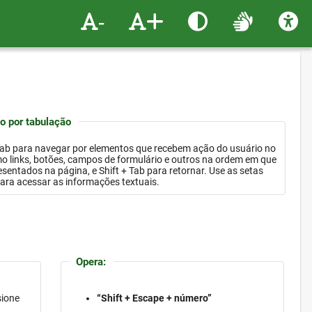
-
+
 por tabulação
Tab para navegar por elementos que recebem ação do usuário no
ordem em que
gina, e Shift + Tab para retornar. Use as setas
para acessar as informações textuais.
Opera:
sione
“Shift + Escape + número”