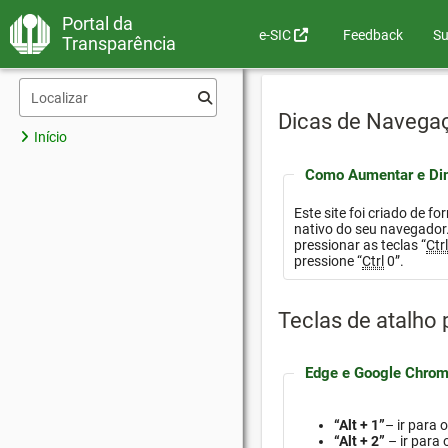
Portal da
e-SIC
Feedback
Su
Transparência
Dicas de Navega
Início
Como Aumentar e Dim
Este site foi criado de f
nativo do seu navegador. Para aumentar a fonte e ampliar o conteúdo, é
pressionar as teclas “
Ctr
pressione “
Ctrl
0”.
Teclas de atalho
Edge e Google Chrom
“Alt + 1”
– ir para 
“Alt + 2”
– ir para