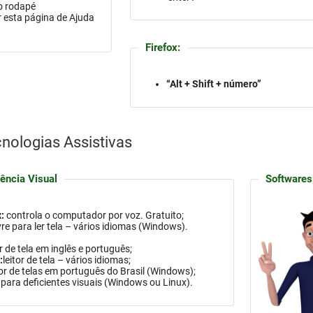
 o rodapé
 esta página de Ajuda
Firefox:
“Alt + Shift + número”
nologias Assistivas
ência Visual
Softwares
:
controla o computador por voz. Gratuito;
vre para ler tela – vários idiomas
(Windows)
.
or de tela em inglês e português;
:
leitor de tela – vários idiomas;
tor de telas em português do Brasil
(Windows)
;
para deficientes visuais (
Windows
ou Linux).