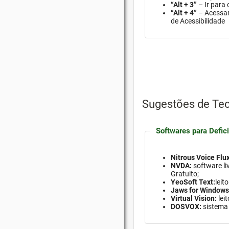
“Alt + 3”
– Ir para
“Alt + 4”
– Acessar
de Acessibilidade
Sugestões de Tec
Softwares para Defici
Nitrous Voice Flux
NVDA:
software
li
Gratuito;
YeoSoft Text:
leit
Jaws for Windows
Virtual Vision:
lei
DOSVOX:
sistema 