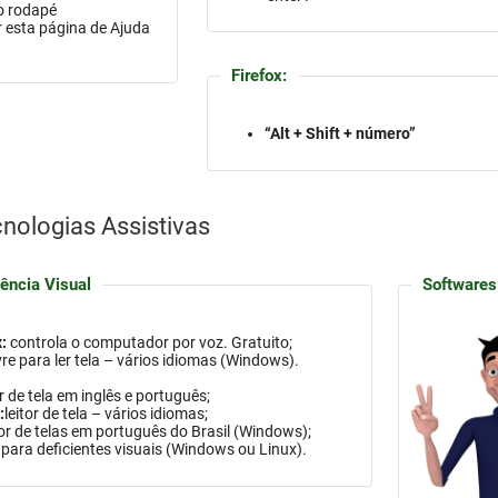
 o rodapé
 esta página de Ajuda
Firefox:
“Alt + Shift + número”
nologias Assistivas
ência Visual
Softwares
:
controla o computador por voz. Gratuito;
vre para ler tela – vários idiomas
(Windows)
.
or de tela em inglês e português;
:
leitor de tela – vários idiomas;
tor de telas em português do Brasil
(Windows)
;
para deficientes visuais (
Windows
ou Linux).