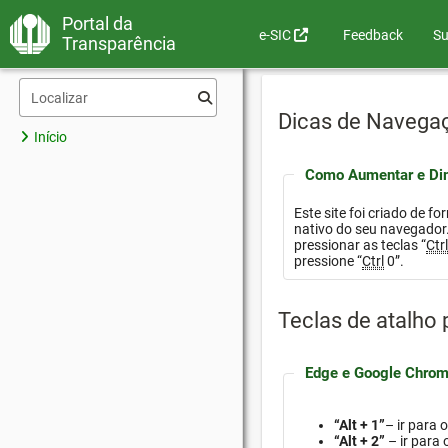
Portal da
e-SIC
Feedback
Su
Transparência
Dicas de Navega
Início
Como Aumentar e Dim
Este site foi criado de f
nativo do seu navegador. Para aumentar a fonte e ampliar o conteúdo, é
pressionar as teclas “
Ctr
pressione “
Ctrl
0”.
Teclas de atalho
Edge e Google Chrom
“Alt + 1”
– ir para 
“Alt + 2”
– ir para