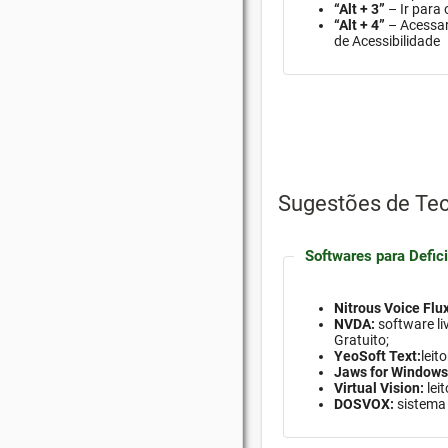
“Alt + 3”
– Ir para
“Alt + 4”
– Acessar
de Acessibilidade
Sugestões de Tec
Softwares para Defici
Nitrous Voice Flux
NVDA:
software
li
Gratuito;
YeoSoft Text:
leit
Jaws for Windows
Virtual Vision:
lei
DOSVOX:
sistema 