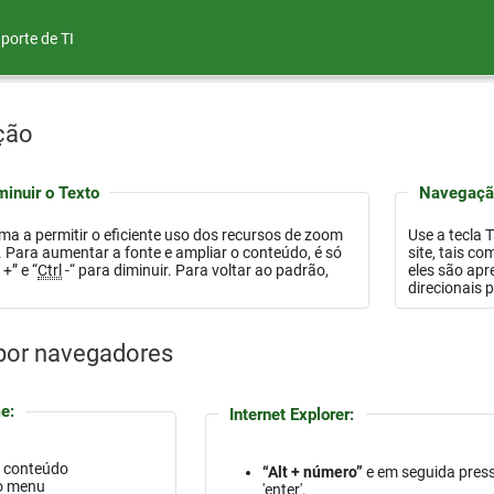
porte de TI
ção
inuir o Texto
Navegação
orma a permitir o eficiente uso dos recursos de zoom
Use a tecla 
 só
site, tais como links, botões, campos de formulário e outros na 
l
+” e “
Ctrl
-“ para diminuir. Para voltar ao padrão,
eles são apresentados na pá
direcionais 
 por navegadores
e:
Internet Explorer:
o conteúdo
“Alt + número”
e em seguida pres
 o menu
'enter'.