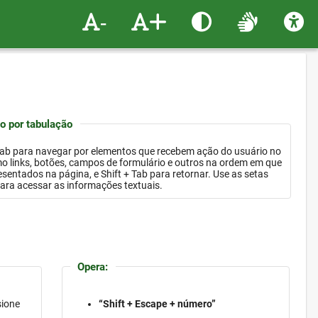
-
+
 por tabulação
Tab para navegar por elementos que recebem ação do usuário no
ordem em que
gina, e Shift + Tab para retornar. Use as setas
para acessar as informações textuais.
Opera:
sione
“Shift + Escape + número”