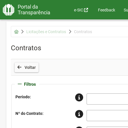
Portal da
e-SIC
Feedback
Su
Transparência
Licitações e Contratos
Contratos
Contratos
Voltar
Filtros
Período:
Nº do Contrato: