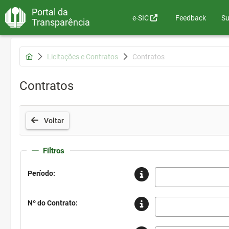
Portal da
e-SIC
Feedback
Su
Transparência
Licitações e Contratos
Contratos
Contratos
Voltar
Filtros
Período:
Nº do Contrato: