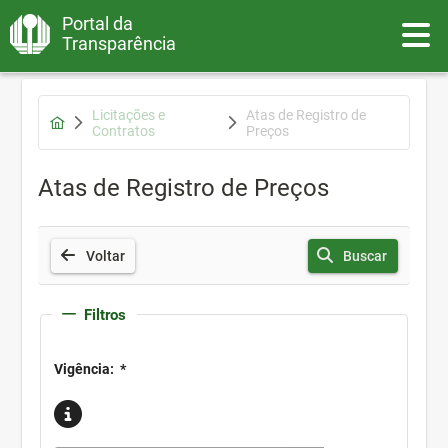
Portal da
Toggle
Transparência
Licitações e
Atas de Registro de
Contratos
Preços
Atas de Registro de Preços
Voltar
Buscar
Filtros
Vigência:
*