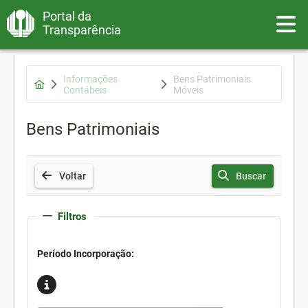
Portal da
Toggle
Transparência
Informações
Bens Patrimoniais
Contábeis
Móveis
Bens Patrimoniais
Voltar
Buscar
Filtros
Período Incorporação: