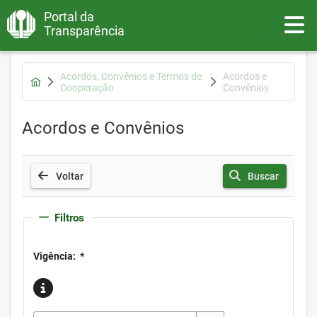
Portal da
Toggle
Transparência
Acordos, Convênios e Termos de
Acordos e
Cooperação
Convênios
Acordos e Convênios
Voltar
Buscar
Filtros
Vigência:
*