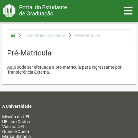
Portal do Estudante
Toggle
de Graduação
Transferência Externa
Pré-Matrícula
Pré-Matrícula
Aqui pode ser efetuada a pré-matrícula para ingressante por
Transferência Externa.
A Universidade
Missão da UEL
UEL em Dados
Vida na UEL
Quem é Quem
Marca Símbolo