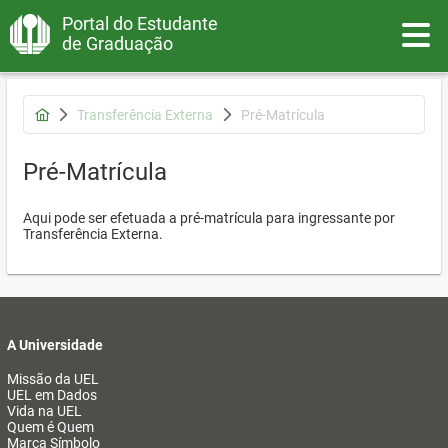
Portal do Estudante
Toggle
de Graduação
Transferência Externa
Pré-Matrícula
Pré-Matrícula
Aqui pode ser efetuada a pré-matrícula para ingressante por
Transferência Externa.
A Universidade
Missão da UEL
UEL em Dados
Vida na UEL
Quem é Quem
Marca Símbolo