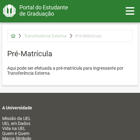
Portal do Estudante
Toggle
de Graduação
Transferência Externa
Pré-Matrícula
Pré-Matrícula
Aqui pode ser efetuada a pré-matrícula para ingressante por
Transferência Externa.
A Universidade
Missão da UEL
UEL em Dados
Vida na UEL
Quem é Quem
Marca Símbolo