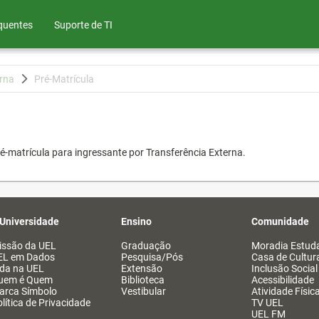
quentes
Suporte de TI
erna
Pré-Matrícula
é-matrícula para ingressante por Transferência Externa.
 Universidade
Ensino
Comunidade
issão da UEL
Graduação
Moradia Estuda
EL em Dados
Pesquisa/Pós
Casa de Cultur
ida na UEL
Extensão
Inclusão Social
uem é Quem
Biblioteca
Acessibilidade
arca Símbolo
Vestibular
Atividade Físic
lítica de Privacidade
TV UEL
UEL FM