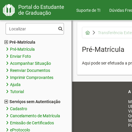
Portal do Estudante
Suporte de TI
Dúvidas Fre
de Graduação
Transferência Ext
Pré-Matrícula
Pré-Matrícula
Pré-Matrícula
Enviar Foto
Aqui pode ser efetuada a pr
Acompanhar Situação
Reenviar Documentos
Imprimir Comprovantes
Ajuda
A
Tutorial
Serviços sem Autenticação
M
U
Cadastro
V
Cancelamento de Matrícula
Q
M
Emissão de Certificados
Po
eProtocolo