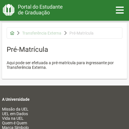
Portal do Estudante
Toggle
de Graduação
Transferência Externa
Pré-Matrícula
Pré-Matrícula
Aqui pode ser efetuada a pré-matrícula para ingressante por
Transferência Externa.
A Universidade
Missão da UEL
UEL em Dados
Vida na UEL
Quem é Quem
Marca Símbolo