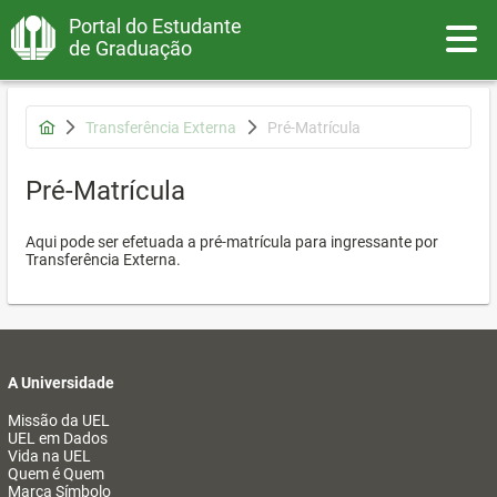
Portal do Estudante
Toggle
de Graduação
Transferência Externa
Pré-Matrícula
Pré-Matrícula
Aqui pode ser efetuada a pré-matrícula para ingressante por
Transferência Externa.
A Universidade
Missão da UEL
UEL em Dados
Vida na UEL
Quem é Quem
Marca Símbolo