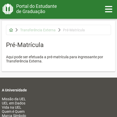
Portal do Estudante
Toggle
de Graduação
Transferência Externa
Pré-Matrícula
Pré-Matrícula
Aqui pode ser efetuada a pré-matrícula para ingressante por
Transferência Externa.
A Universidade
Missão da UEL
UEL em Dados
Vida na UEL
Quem é Quem
Marca Símbolo