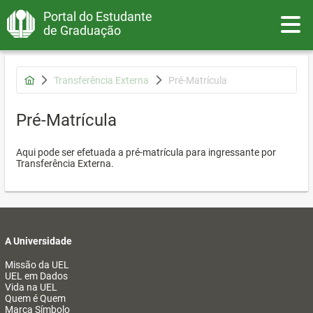
Portal do Estudante
Toggle
de Graduação
Transferência Externa
Pré-Matrícula
Pré-Matrícula
Aqui pode ser efetuada a pré-matrícula para ingressante por
Transferência Externa.
A Universidade
Missão da UEL
UEL em Dados
Vida na UEL
Quem é Quem
Marca Símbolo