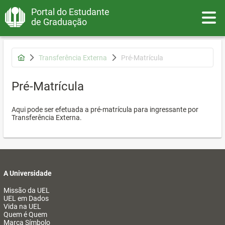
Portal do Estudante
Toggle
de Graduação
Transferência Externa
Pré-Matrícula
Pré-Matrícula
Aqui pode ser efetuada a pré-matrícula para ingressante por
Transferência Externa.
A Universidade
Missão da UEL
UEL em Dados
Vida na UEL
Quem é Quem
Marca Símbolo