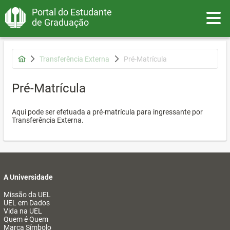
Portal do Estudante
Toggle
de Graduação
Transferência Externa
Pré-Matrícula
Pré-Matrícula
Aqui pode ser efetuada a pré-matrícula para ingressante por
Transferência Externa.
A Universidade
Missão da UEL
UEL em Dados
Vida na UEL
Quem é Quem
Marca Símbolo