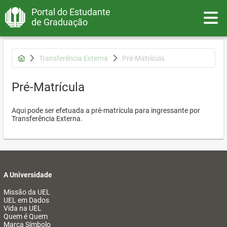
Portal do Estudante
Toggle
de Graduação
Transferência Externa
Pré-Matrícula
Pré-Matrícula
Aqui pode ser efetuada a pré-matrícula para ingressante por
Transferência Externa.
A Universidade
Missão da UEL
UEL em Dados
Vida na UEL
Quem é Quem
Marca Símbolo