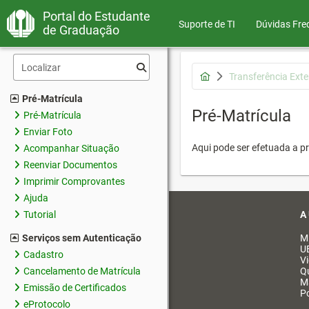
Portal do Estudante
Suporte de TI
Dúvidas Fre
de Graduação
Transferência Ext
Pré-Matrícula
Pré-Matrícula
Pré-Matrícula
Enviar Foto
Aqui pode ser efetuada a pr
Acompanhar Situação
Reenviar Documentos
Imprimir Comprovantes
Ajuda
A
Tutorial
Serviços sem Autenticação
M
U
Cadastro
V
Cancelamento de Matrícula
Q
M
Emissão de Certificados
Po
eProtocolo