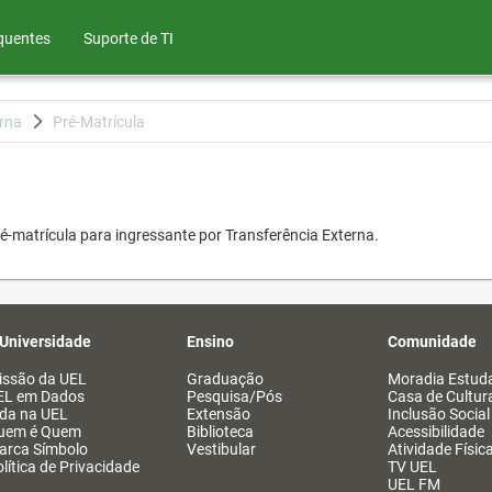
quentes
Suporte de TI
erna
Pré-Matrícula
é-matrícula para ingressante por Transferência Externa.
 Universidade
Ensino
Comunidade
issão da UEL
Graduação
Moradia Estuda
EL em Dados
Pesquisa/Pós
Casa de Cultur
ida na UEL
Extensão
Inclusão Social
uem é Quem
Biblioteca
Acessibilidade
arca Símbolo
Vestibular
Atividade Físic
lítica de Privacidade
TV UEL
UEL FM