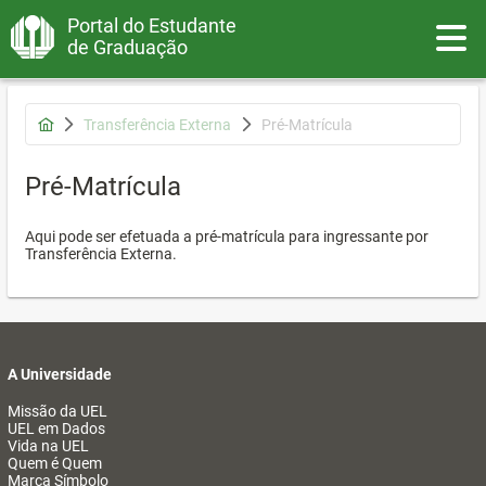
Portal do Estudante
Toggle
de Graduação
Transferência Externa
Pré-Matrícula
Pré-Matrícula
Aqui pode ser efetuada a pré-matrícula para ingressante por
Transferência Externa.
A Universidade
Missão da UEL
UEL em Dados
Vida na UEL
Quem é Quem
Marca Símbolo