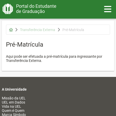
Portal do Estudante
Toggle
de Graduação
Transferência Externa
Pré-Matrícula
Pré-Matrícula
Aqui pode ser efetuada a pré-matrícula para ingressante por
Transferência Externa.
A Universidade
Missão da UEL
UEL em Dados
Vida na UEL
Quem é Quem
Marca Símbolo