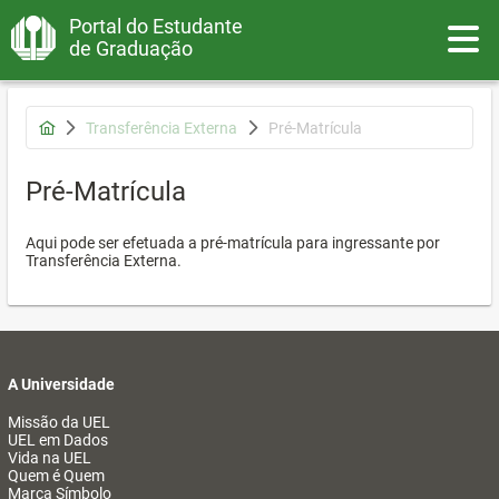
Portal do Estudante
Toggle
de Graduação
Transferência Externa
Pré-Matrícula
Pré-Matrícula
Aqui pode ser efetuada a pré-matrícula para ingressante por
Transferência Externa.
A Universidade
Missão da UEL
UEL em Dados
Vida na UEL
Quem é Quem
Marca Símbolo