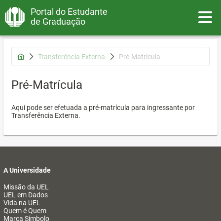
Portal do Estudante
Toggle
de Graduação
Transferência Externa
Pré-Matrícula
Pré-Matrícula
Aqui pode ser efetuada a pré-matrícula para ingressante por
Transferência Externa.
A Universidade
Missão da UEL
UEL em Dados
Vida na UEL
Quem é Quem
Marca Símbolo