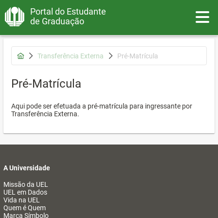
Portal do Estudante
Toggle
de Graduação
Transferência Externa
Pré-Matrícula
Pré-Matrícula
Aqui pode ser efetuada a pré-matrícula para ingressante por
Transferência Externa.
A Universidade
Missão da UEL
UEL em Dados
Vida na UEL
Quem é Quem
Marca Símbolo