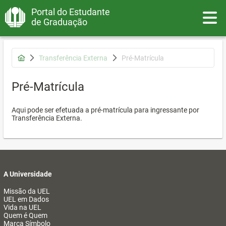
Portal do Estudante
Toggle
de Graduação
Transferência Externa
Pré-Matrícula
Pré-Matrícula
Aqui pode ser efetuada a pré-matrícula para ingressante por
Transferência Externa.
A Universidade
Missão da UEL
UEL em Dados
Vida na UEL
Quem é Quem
Marca Símbolo