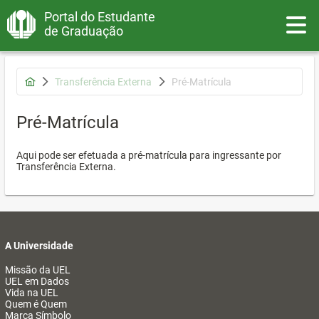
Portal do Estudante
Toggle
de Graduação
Transferência Externa
Pré-Matrícula
Pré-Matrícula
Aqui pode ser efetuada a pré-matrícula para ingressante por
Transferência Externa.
A Universidade
Missão da UEL
UEL em Dados
Vida na UEL
Quem é Quem
Marca Símbolo