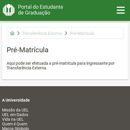
Portal do Estudante
Toggle
de Graduação
Transferência Externa
Pré-Matrícula
Pré-Matrícula
Aqui pode ser efetuada a pré-matrícula para ingressante por
Transferência Externa.
A Universidade
Missão da UEL
UEL em Dados
Vida na UEL
Quem é Quem
Marca Símbolo