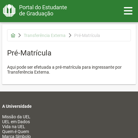
Portal do Estudante
Toggle
de Graduação
Transferência Externa
Pré-Matrícula
Pré-Matrícula
Aqui pode ser efetuada a pré-matrícula para ingressante por
Transferência Externa.
A Universidade
Missão da UEL
UEL em Dados
Vida na UEL
Quem é Quem
Marca Símbolo