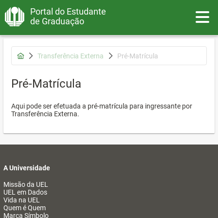
Portal do Estudante
Toggle
de Graduação
Transferência Externa
Pré-Matrícula
Pré-Matrícula
Aqui pode ser efetuada a pré-matrícula para ingressante por
Transferência Externa.
A Universidade
Missão da UEL
UEL em Dados
Vida na UEL
Quem é Quem
Marca Símbolo