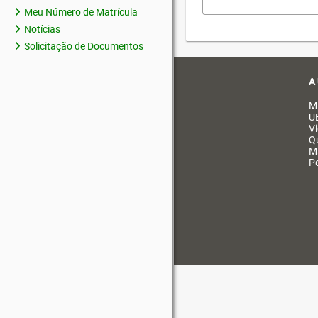
Meu Número de Matrícula
Notícias
Solicitação de Documentos
A
M
U
V
Q
M
Po