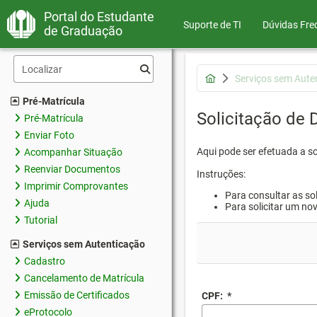
Portal do Estudante
Suporte de TI
Dúvidas Fre
de Graduação
Serviços sem Aute
Pré-Matrícula
Solicitação de
Pré-Matrícula
Enviar Foto
Aqui pode ser efetuada a s
Acompanhar Situação
Reenviar Documentos
Instruções:
Imprimir Comprovantes
Para consultar as sol
Ajuda
Para solicitar um no
Tutorial
Serviços sem Autenticação
Cadastro
Cancelamento de Matrícula
Emissão de Certificados
CPF:
*
eProtocolo