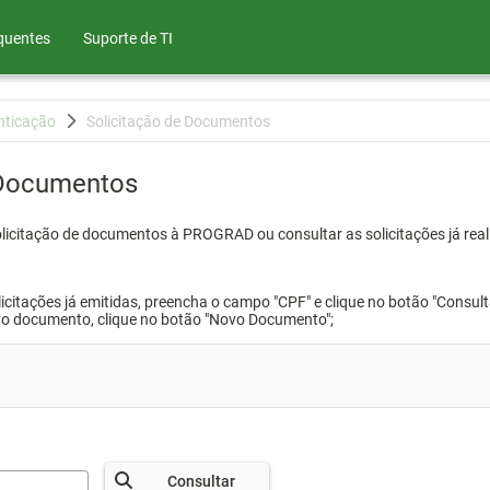
quentes
Suporte de TI
nticação
Solicitação de Documentos
 Documentos
olicitação de documentos à PROGRAD ou consultar as solicitações já real
icitações já emitidas, preencha o campo "CPF" e clique no botão "Consult
vo documento, clique no botão "Novo Documento";
Consultar