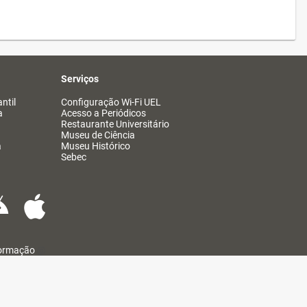
Serviços
ntil
Configuração Wi-Fi UEL
a
Acesso a Periódicos
Restaurante Universitário
Museu de Ciência
a
Museu Histórico
Sebec
formação
@