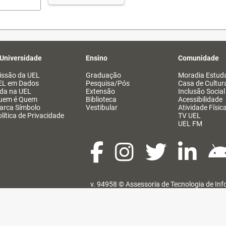
 Universidade
Ensino
Comunidade
issão da UEL
Graduação
Moradia Estuda
EL em Dados
Pesquisa/Pós
Casa de Cultur
ida na UEL
Extensão
Inclusão Social
uem é Quem
Biblioteca
Acessibilidade
arca Símbolo
Vestibular
Atividade Físic
lítica de Privacidade
TV UEL
UEL FM
v. 94958 ©
Assessoria de Tecnologia de In