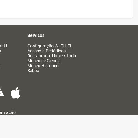
Serviços
ntil
Configuração Wi-Fi UEL
a
Acesso a Periódicos
Restaurante Universitário
Museu de Ciência
a
Museu Histórico
Sebec
formação
@