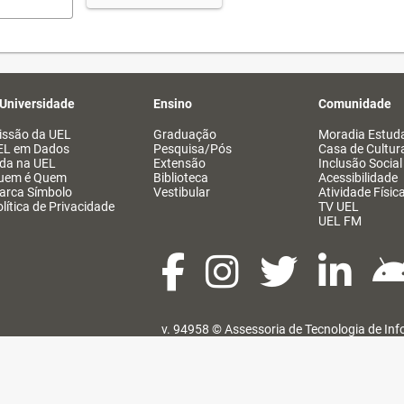
 Universidade
Ensino
Comunidade
issão da UEL
Graduação
Moradia Estuda
EL em Dados
Pesquisa/Pós
Casa de Cultur
ida na UEL
Extensão
Inclusão Social
uem é Quem
Biblioteca
Acessibilidade
arca Símbolo
Vestibular
Atividade Físic
lítica de Privacidade
TV UEL
UEL FM
v. 94958 ©
Assessoria de Tecnologia de In