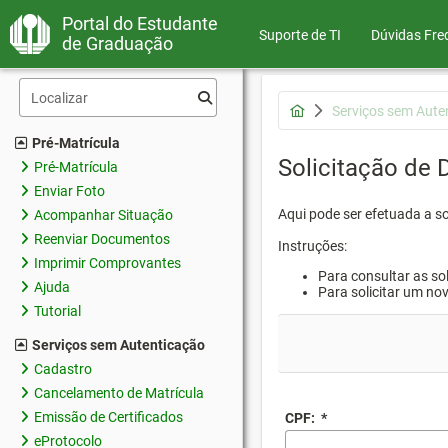
Portal do Estudante
Suporte de TI
Dúvidas Fre
de Graduação
Serviços sem Aute
Pré-Matrícula
Solicitação de
Pré-Matrícula
Enviar Foto
Aqui pode ser efetuada a s
Acompanhar Situação
Reenviar Documentos
Instruções:
Imprimir Comprovantes
Para consultar as sol
Ajuda
Para solicitar um no
Tutorial
Serviços sem Autenticação
Cadastro
Cancelamento de Matrícula
Emissão de Certificados
CPF:
*
eProtocolo