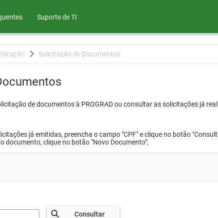
quentes
Suporte de TI
nticação
Solicitação de Documentos
 Documentos
olicitação de documentos à PROGRAD ou consultar as solicitações já real
icitações já emitidas, preencha o campo "CPF" e clique no botão "Consult
vo documento, clique no botão "Novo Documento";
Consultar