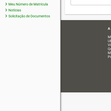
Meu Número de Matrícula
Notícias
Solicitação de Documentos
A
M
U
V
Q
M
Po