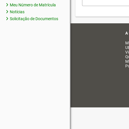
Meu Número de Matrícula
Notícias
Solicitação de Documentos
A
M
U
V
Q
M
Po