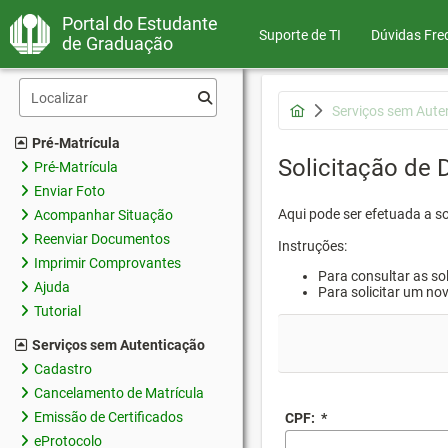
Portal do Estudante
Suporte de TI
Dúvidas Fre
de Graduação
Serviços sem Aute
Pré-Matrícula
Solicitação de
Pré-Matrícula
Enviar Foto
Aqui pode ser efetuada a s
Acompanhar Situação
Reenviar Documentos
Instruções:
Imprimir Comprovantes
Para consultar as sol
Ajuda
Para solicitar um no
Tutorial
Serviços sem Autenticação
Cadastro
Cancelamento de Matrícula
Emissão de Certificados
CPF:
*
eProtocolo