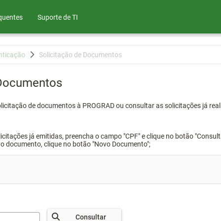
quentes
Suporte de TI
nticação
Solicitação de Documentos
 Documentos
olicitação de documentos à PROGRAD ou consultar as solicitações já real
icitações já emitidas, preencha o campo "CPF" e clique no botão "Consult
vo documento, clique no botão "Novo Documento";
Consultar