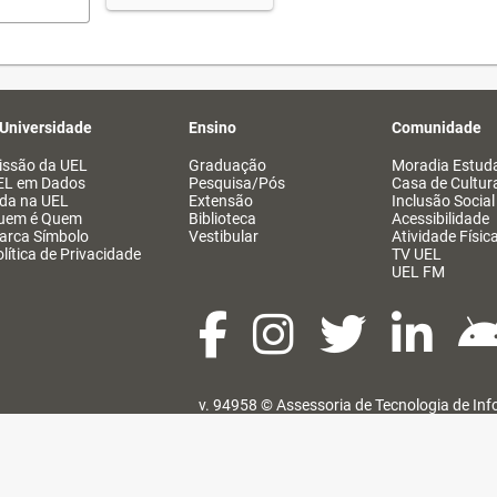
 Universidade
Ensino
Comunidade
issão da UEL
Graduação
Moradia Estuda
EL em Dados
Pesquisa/Pós
Casa de Cultur
ida na UEL
Extensão
Inclusão Social
uem é Quem
Biblioteca
Acessibilidade
arca Símbolo
Vestibular
Atividade Físic
lítica de Privacidade
TV UEL
UEL FM
v. 94958 ©
Assessoria de Tecnologia de In