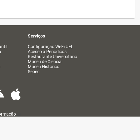
Serviços
ntil
Configuração Wi-Fi UEL
a
Acesso a Periódicos
Restaurante Universitário
Museu de Ciência
a
Museu Histórico
Sebec
formação
@