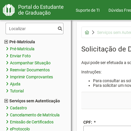
Portal do Estudante
Suporte de TI
Dúvidas Fre
de Graduação
Serviços sem Aute
Pré-Matrícula
Solicitação de
Pré-Matrícula
Enviar Foto
Aqui pode ser efetuada a s
Acompanhar Situação
Reenviar Documentos
Instruções:
Imprimir Comprovantes
Para consultar as sol
Ajuda
Para solicitar um no
Tutorial
Serviços sem Autenticação
Cadastro
Cancelamento de Matrícula
Emissão de Certificados
CPF:
*
eProtocolo