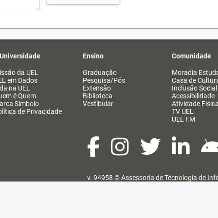
 Universidade
Ensino
Comunidade
issão da UEL
Graduação
Moradia Estuda
EL em Dados
Pesquisa/Pós
Casa de Cultur
ida na UEL
Extensão
Inclusão Social
uem é Quem
Biblioteca
Acessibilidade
arca Símbolo
Vestibular
Atividade Físic
lítica de Privacidade
TV UEL
UEL FM
v. 94958 ©
Assessoria de Tecnologia de In