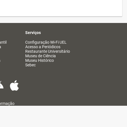
Serviços
ntil
Configuração Wi-Fi UEL
a
Acesso a Periódicos
Restaurante Universitário
Museu de Ciência
a
Museu Histórico
Sebec
formação
@