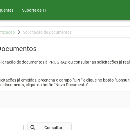
quentes
Suporte de TI
nticação
Solicitação de Documentos
 Documentos
olicitação de documentos à PROGRAD ou consultar as solicitações já real
icitações já emitidas, preencha o campo "CPF" e clique no botão "Consult
vo documento, clique no botão "Novo Documento";
Consultar