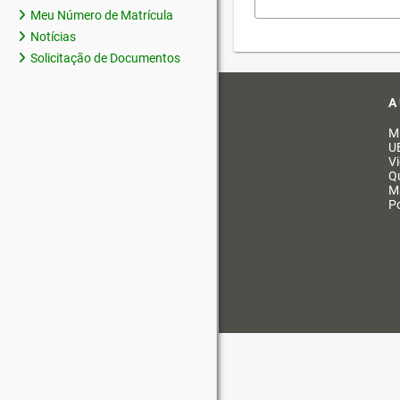
Meu Número de Matrícula
Notícias
Solicitação de Documentos
A
M
U
V
Q
M
Po