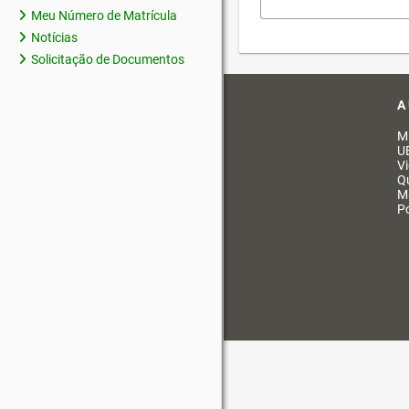
Meu Número de Matrícula
Notícias
Solicitação de Documentos
A
M
U
V
Q
M
Po