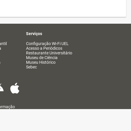
Serviços
ntil
Configuração Wi-Fi UEL
a
Acesso a Periódicos
Restaurante Universitário
Museu de Ciência
a
Museu Histórico
Sebec
formação
@