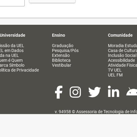
 Universidade
Ensino
Comunidade
issão da UEL
Graduação
Moradia Estuda
EL em Dados
Pesquisa/Pós
Casa de Cultur
ida na UEL
Extensão
Inclusão Social
uem é Quem
Biblioteca
Acessibilidade
arca Símbolo
Vestibular
Atividade Físic
lítica de Privacidade
TV UEL
UEL FM
v. 94958 ©
Assessoria de Tecnologia de In