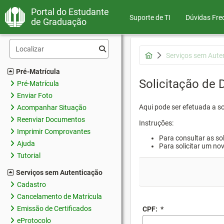
Portal do Estudante
Suporte de TI
Dúvidas Fre
de Graduação
Serviços sem Aute
Pré-Matrícula
Solicitação de
Pré-Matrícula
Enviar Foto
Aqui pode ser efetuada a s
Acompanhar Situação
Reenviar Documentos
Instruções:
Imprimir Comprovantes
Para consultar as sol
Ajuda
Para solicitar um no
Tutorial
Serviços sem Autenticação
Cadastro
Cancelamento de Matrícula
Emissão de Certificados
CPF:
*
eProtocolo