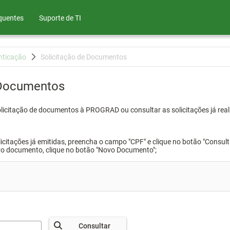
quentes
Suporte de TI
nticação
Solicitação de Documentos
 Documentos
olicitação de documentos à PROGRAD ou consultar as solicitações já real
icitações já emitidas, preencha o campo "CPF" e clique no botão "Consult
vo documento, clique no botão "Novo Documento";
Consultar