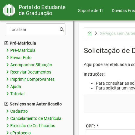
Portal do Estudante
Suporte de TI
Dúvidas Fre
de Graduação
Serviços sem Aute
Pré-Matrícula
Solicitação de
Pré-Matrícula
Enviar Foto
Aqui pode ser efetuada a s
Acompanhar Situação
Reenviar Documentos
Instruções:
Imprimir Comprovantes
Para consultar as sol
Ajuda
Para solicitar um no
Tutorial
Serviços sem Autenticação
Cadastro
Cancelamento de Matrícula
Emissão de Certificados
CPF:
*
eProtocolo