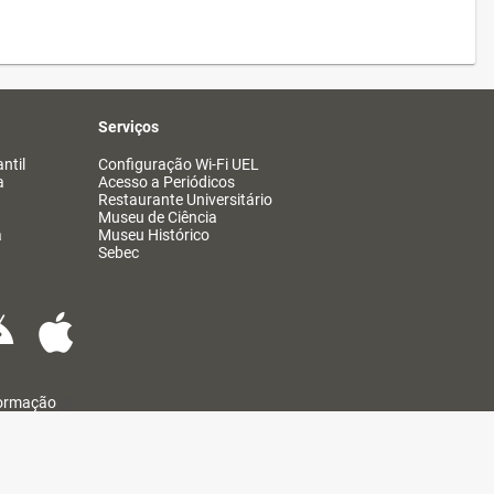
Serviços
ntil
Configuração Wi-Fi UEL
a
Acesso a Periódicos
Restaurante Universitário
Museu de Ciência
a
Museu Histórico
Sebec
formação
@