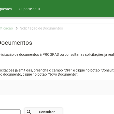
quentes
Suporte de TI
nticação
Solicitação de Documentos
 Documentos
olicitação de documentos à PROGRAD ou consultar as solicitações já real
icitações já emitidas, preencha o campo "CPF" e clique no botão "Consult
vo documento, clique no botão "Novo Documento";
Consultar