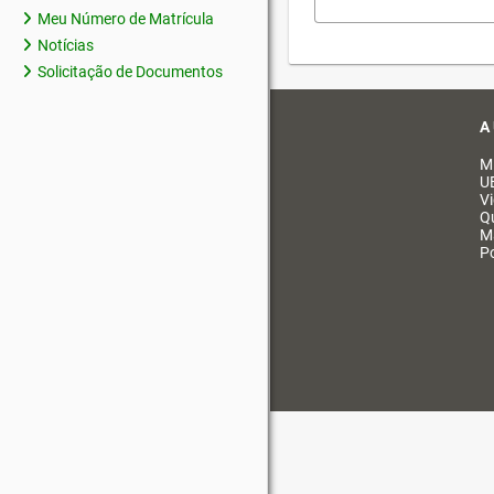
Meu Número de Matrícula
Notícias
Solicitação de Documentos
A
M
U
V
Q
M
Po