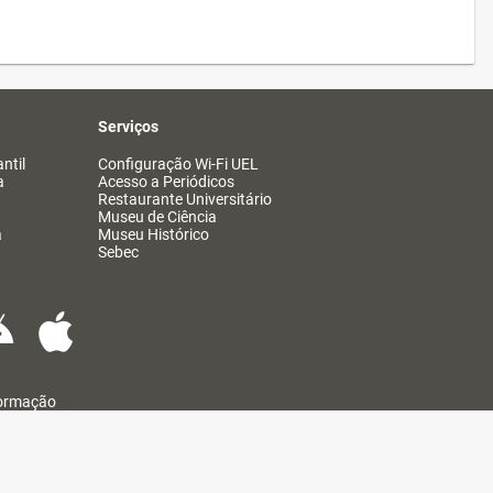
Serviços
ntil
Configuração Wi-Fi UEL
a
Acesso a Periódicos
Restaurante Universitário
Museu de Ciência
a
Museu Histórico
Sebec
formação
@