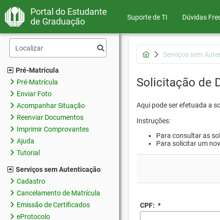
Portal do Estudante
Suporte de TI
Dúvidas Fre
de Graduação
Serviços sem Aute
Pré-Matrícula
Solicitação de
Pré-Matrícula
Enviar Foto
Aqui pode ser efetuada a s
Acompanhar Situação
Reenviar Documentos
Instruções:
Imprimir Comprovantes
Para consultar as sol
Ajuda
Para solicitar um no
Tutorial
Serviços sem Autenticação
Cadastro
Cancelamento de Matrícula
Emissão de Certificados
CPF:
*
eProtocolo