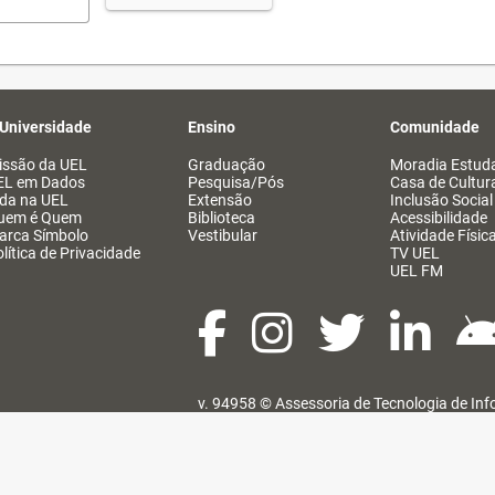
 Universidade
Ensino
Comunidade
issão da UEL
Graduação
Moradia Estuda
EL em Dados
Pesquisa/Pós
Casa de Cultur
ida na UEL
Extensão
Inclusão Social
uem é Quem
Biblioteca
Acessibilidade
arca Símbolo
Vestibular
Atividade Físic
lítica de Privacidade
TV UEL
UEL FM
v. 94958 ©
Assessoria de Tecnologia de In