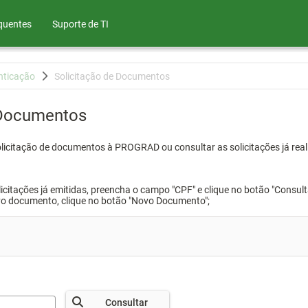
quentes
Suporte de TI
nticação
Solicitação de Documentos
 Documentos
olicitação de documentos à PROGRAD ou consultar as solicitações já real
icitações já emitidas, preencha o campo "CPF" e clique no botão "Consult
vo documento, clique no botão "Novo Documento";
Consultar