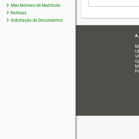
Meu Número de Matrícula
Notícias
Solicitação de Documentos
A
M
U
V
Q
M
Po