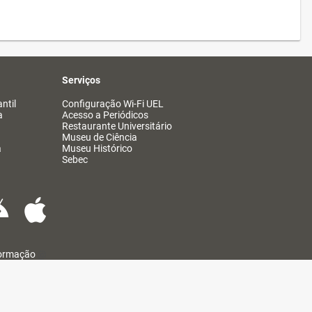
Serviços
ntil
Configuração Wi-Fi UEL
a
Acesso a Periódicos
Restaurante Universitário
Museu de Ciência
a
Museu Histórico
Sebec
formação
@