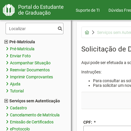
Portal do Estudante
Suporte de TI
Dúvidas Fre
de Graduação
Serviços sem Aute
Pré-Matrícula
Solicitação de
Pré-Matrícula
Enviar Foto
Aqui pode ser efetuada a s
Acompanhar Situação
Reenviar Documentos
Instruções:
Imprimir Comprovantes
Para consultar as sol
Ajuda
Para solicitar um no
Tutorial
Serviços sem Autenticação
Cadastro
Cancelamento de Matrícula
Emissão de Certificados
CPF:
*
eProtocolo