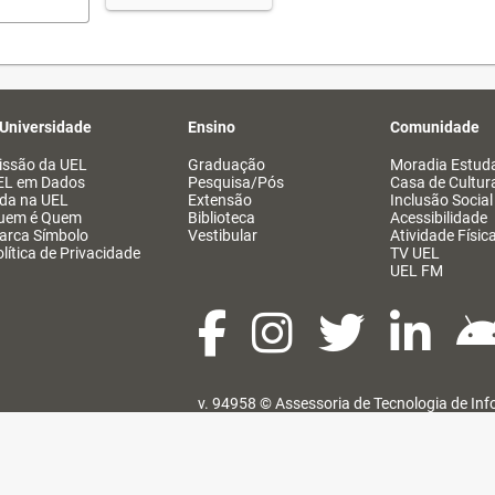
 Universidade
Ensino
Comunidade
issão da UEL
Graduação
Moradia Estuda
EL em Dados
Pesquisa/Pós
Casa de Cultur
ida na UEL
Extensão
Inclusão Social
uem é Quem
Biblioteca
Acessibilidade
arca Símbolo
Vestibular
Atividade Físic
lítica de Privacidade
TV UEL
UEL FM
v. 94958 ©
Assessoria de Tecnologia de In