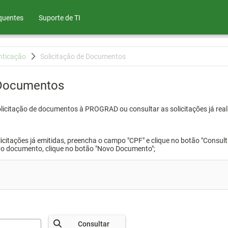
quentes
Suporte de TI
nticação
Solicitação de Documentos
 Documentos
olicitação de documentos à PROGRAD ou consultar as solicitações já real
icitações já emitidas, preencha o campo "CPF" e clique no botão "Consult
vo documento, clique no botão "Novo Documento";
Consultar