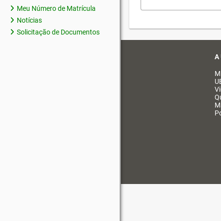
Meu Número de Matrícula
Notícias
Solicitação de Documentos
A
M
U
V
Q
M
Po