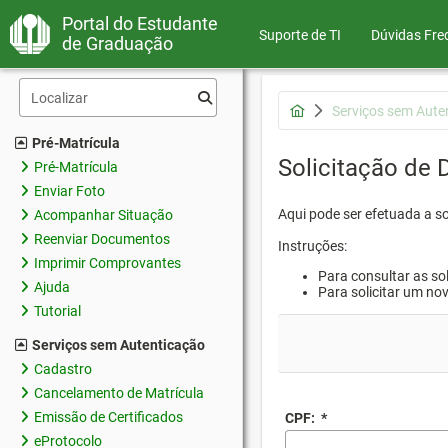
Portal do Estudante
Suporte de TI
Dúvidas Fre
de Graduação
Serviços sem Aute
Pré-Matrícula
Solicitação de
Pré-Matrícula
Enviar Foto
Aqui pode ser efetuada a s
Acompanhar Situação
Reenviar Documentos
Instruções:
Imprimir Comprovantes
Para consultar as sol
Ajuda
Para solicitar um no
Tutorial
Serviços sem Autenticação
Cadastro
Cancelamento de Matrícula
Emissão de Certificados
CPF:
*
eProtocolo