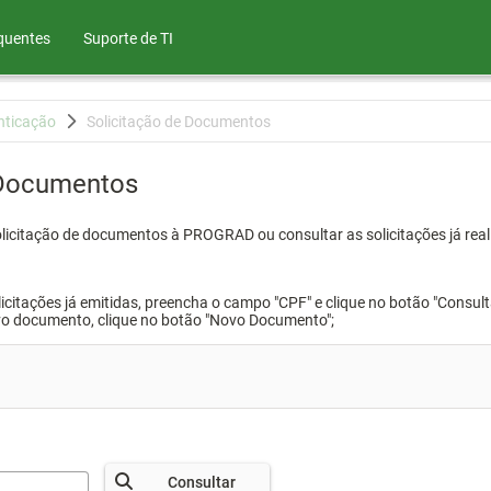
quentes
Suporte de TI
nticação
Solicitação de Documentos
 Documentos
olicitação de documentos à PROGRAD ou consultar as solicitações já real
icitações já emitidas, preencha o campo "CPF" e clique no botão "Consult
vo documento, clique no botão "Novo Documento";
Consultar