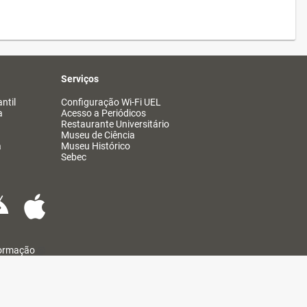
Serviços
ntil
Configuração Wi-Fi UEL
a
Acesso a Periódicos
Restaurante Universitário
Museu de Ciência
a
Museu Histórico
Sebec
formação
@