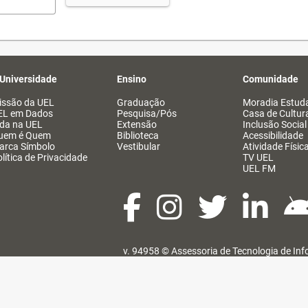
 Universidade
Ensino
Comunidade
issão da UEL
Graduação
Moradia Estuda
EL em Dados
Pesquisa/Pós
Casa de Cultur
ida na UEL
Extensão
Inclusão Social
uem é Quem
Biblioteca
Acessibilidade
arca Símbolo
Vestibular
Atividade Físic
lítica de Privacidade
TV UEL
UEL FM
v. 94958 ©
Assessoria de Tecnologia de In