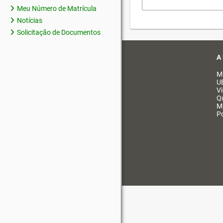
Meu Número de Matrícula
Notícias
Solicitação de Documentos
A
M
U
V
Q
M
Po