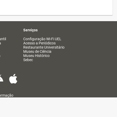
Serviços
ntil
Configuração Wi-Fi UEL
a
Acesso a Periódicos
Restaurante Universitário
Museu de Ciência
a
Museu Histórico
Sebec
formação
@