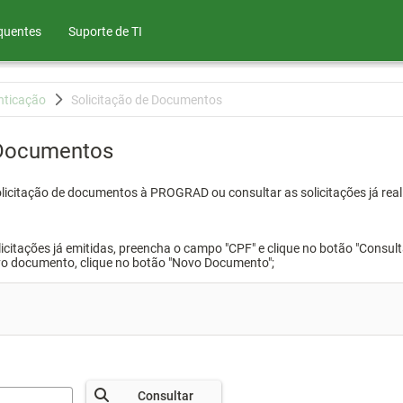
quentes
Suporte de TI
nticação
Solicitação de Documentos
 Documentos
olicitação de documentos à PROGRAD ou consultar as solicitações já real
icitações já emitidas, preencha o campo "CPF" e clique no botão "Consult
vo documento, clique no botão "Novo Documento";
Consultar