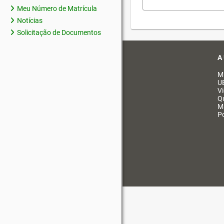
Meu Número de Matrícula
Notícias
Solicitação de Documentos
A
M
U
V
Q
M
Po