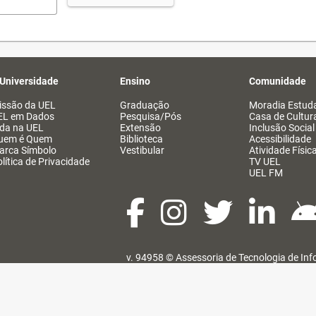
 Universidade
Ensino
Comunidade
issão da UEL
Graduação
Moradia Estuda
EL em Dados
Pesquisa/Pós
Casa de Cultur
ida na UEL
Extensão
Inclusão Social
uem é Quem
Biblioteca
Acessibilidade
arca Símbolo
Vestibular
Atividade Físic
lítica de Privacidade
TV UEL
UEL FM
v. 94958 ©
Assessoria de Tecnologia de In