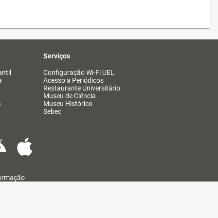
Serviços
ntil
Configuração Wi-Fi UEL
a
Acesso a Periódicos
Restaurante Universitário
Museu de Ciência
a
Museu Histórico
Sebec
formação
@