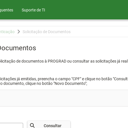
quentes
Suporte de TI
nticação
Solicitação de Documentos
 Documentos
olicitação de documentos à PROGRAD ou consultar as solicitações já real
icitações já emitidas, preencha o campo "CPF" e clique no botão "Consult
vo documento, clique no botão "Novo Documento";
Consultar