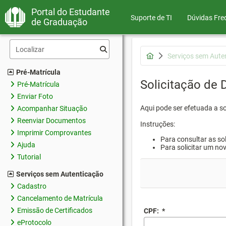
Portal do Estudante
Suporte de TI
Dúvidas Fre
de Graduação
Serviços sem Aute
Pré-Matrícula
Solicitação de
Pré-Matrícula
Enviar Foto
Aqui pode ser efetuada a s
Acompanhar Situação
Reenviar Documentos
Instruções:
Imprimir Comprovantes
Para consultar as sol
Ajuda
Para solicitar um no
Tutorial
Serviços sem Autenticação
Cadastro
Cancelamento de Matrícula
Emissão de Certificados
CPF:
*
eProtocolo