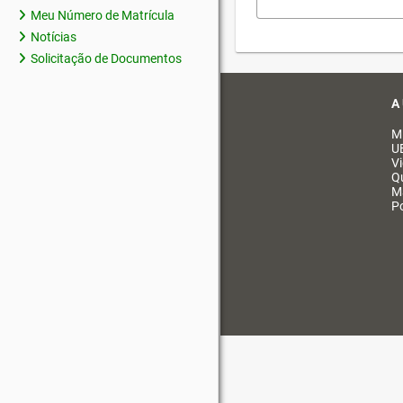
Meu Número de Matrícula
Notícias
Solicitação de Documentos
A
M
U
V
Q
M
Po