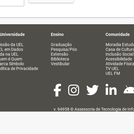
 Universidade
Ensino
Comunidade
issão da UEL
Graduação
Moradia Estuda
EL em Dados
Pesquisa/Pós
Casa de Cultur
ida na UEL
Extensão
Inclusão Social
uem é Quem
Biblioteca
Acessibilidade
arca Símbolo
Vestibular
Atividade Físic
lítica de Privacidade
TV UEL
UEL FM
v. 94958 ©
Assessoria de Tecnologia de In